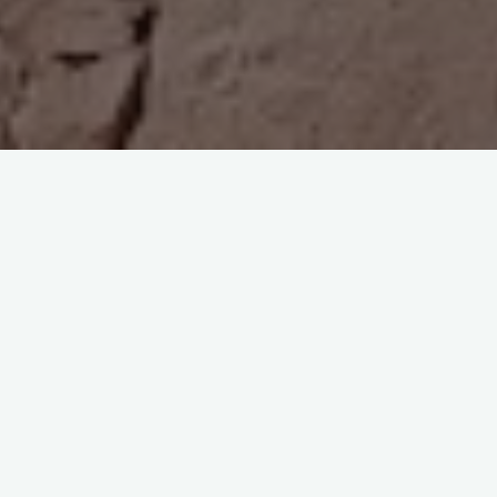
Qué visitamos
Lagunas escondidas de Baltinache
Un conjunto de siete lagunas turquesas rodeadas de sales
blancas en el medio del marrón llano de la Paciencia