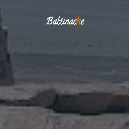
B
a
l
t
i
n
a
c
h
e