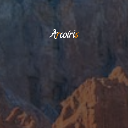
A
r
c
o
í
r
i
s